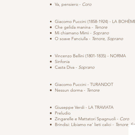
Va, pensiero -
Coro
Giacomo Puccini (1858-1924) - LA BOHÈM
Che gelida manina -
Tenore
Mi chiamano Mimì -
Soprano
O soave Fanciulla -
Tenore, Soprano
Vincenzo Bellini (1801-1835) - NORMA
Sinfonia
Casta Diva -
Soprano
Giacomo Puccini - TURANDOT
Nessun dorma -
Tenore
Giuseppe Verdi - LA TRAVIATA
Preludio
Zingarelle e Mattatori Spagnuoli -
Coro
Brindisi: Libiamo ne’ lieti calici​ -
Tenore, S