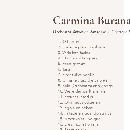
Carmina Burana 
Orchestra sinfonica Amadeus - Direttore
1. O Fortuna
2. Fortune plango vulnera
3. Veris leta facies
4. Omnia sol temperat
5. Ecce gratum
6. Tanz
7. Floret silva nobilis
8. Chramer, gip die varwe mir
9. Reie (Orchestra) and Songs
10. Were diu werlt alle min
11. Estuans interius
12. Olim lacus colueram
13. Ego sum abbas
14. In taberna quando sumus
15. Amor volat undique
16. Dies, nox et omnia
17. Stetit puella