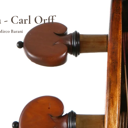
- Carl Orff
 Mirco Barani