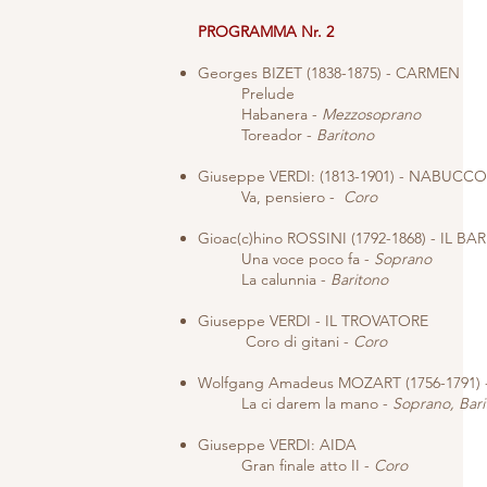
​PROGRAMMA Nr. 2
Georges BIZET (1838-1875) - CARMEN
Prelude
Habanera -
Mezzosoprano
Toreador -
Baritono
Giuseppe VERDI: (1813-1901) - NABUCCO
Va, pensiero -
Coro
Gioac(c)hino ROSSINI (1792-1868) - IL BA
Una voce poco fa -
Soprano
La calunnia -
Baritono
Giuseppe VERDI - IL TROVATORE
Coro di gitani -
Coro
Wolfgang Amadeus MOZART (1756-1791)
La ci darem la mano -
Soprano, Bar
Giuseppe VERDI: AIDA
Gran finale atto II -
Coro