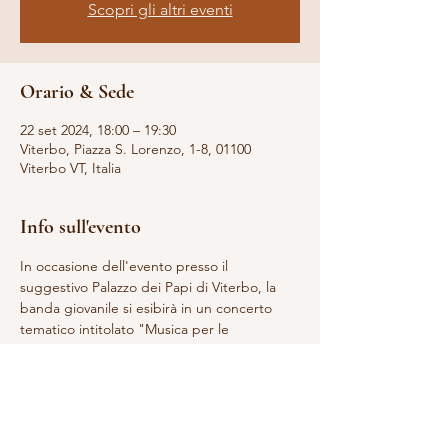
Scopri gli altri eventi
Orario & Sede
22 set 2024, 18:00 – 19:30
Viterbo, Piazza S. Lorenzo, 1-8, 01100
Viterbo VT, Italia
Info sull'evento
In occasione dell'evento presso il 
suggestivo Palazzo dei Papi di Viterbo, la 
banda giovanile si esibirà in un concerto 
tematico intitolato "Musica per le 
immagini". Durante la serata verranno 
eseguite le seguenti musiche:
- Henry Mancini (nel centenario della 
nascita)